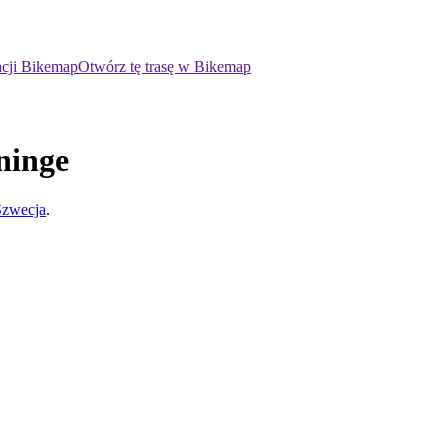
acji Bikemap
Otwórz tę trasę w Bikemap
ninge
Szwecja
.