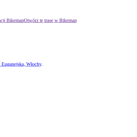
acji Bikemap
Otwórz tę trasę w Bikemap
a Euganejska, Włochy
.