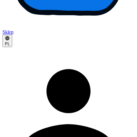
Sklep
PL