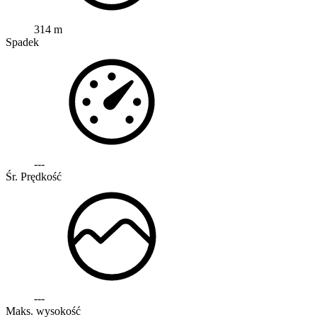
314 m
Spadek
---
Śr. Prędkość
---
Maks. wysokość