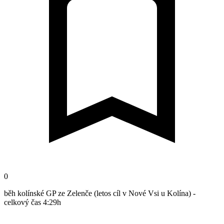
0
běh kolínské GP ze Zelenče (letos cíl v Nové Vsi u Kolína) -
celkový čas 4:29h