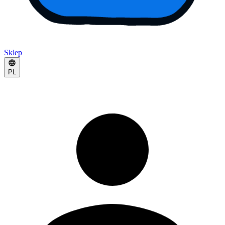
Sklep
PL