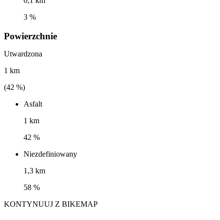
0,1 km
3 %
Powierzchnie
Utwardzona
1 km
(
42
%)
Asfalt
1 km
42 %
Niezdefiniowany
1,3 km
58 %
KONTYNUUJ Z BIKEMAP