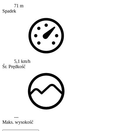
71 m
Spadek
5,1 km/h
Śr. Prędkość
---
Maks. wysokość