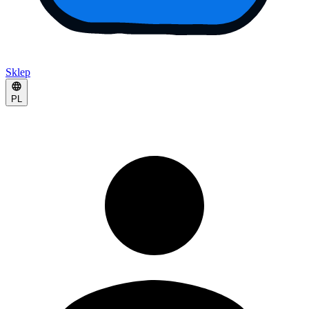
Sklep
PL