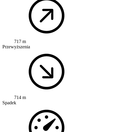
717 m
Przewyższenia
714 m
Spadek