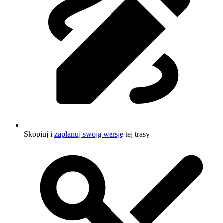
Skopiuj i
zaplanuj swoją wersję
tej trasy