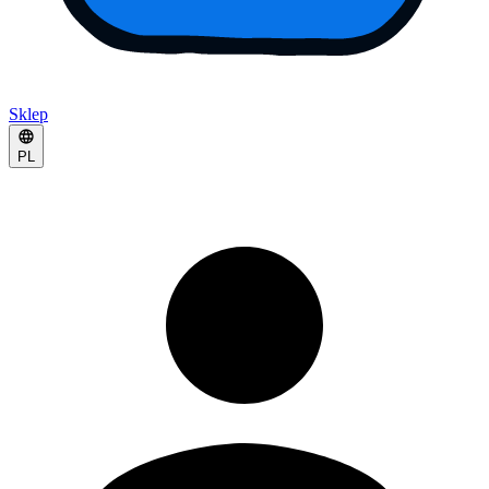
Sklep
PL