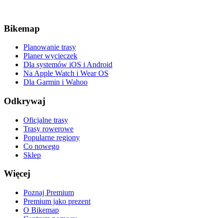
Bikemap
Planowanie trasy
Planer wycieczek
Dla systemów iOS i Android
Na Apple Watch i Wear OS
Dla Garmin i Wahoo
Odkrywaj
Oficjalne trasy
Trasy rowerowe
Popularne regiony
Co nowego
Sklep
Więcej
Poznaj Premium
Premium jako prezent
O Bikemap