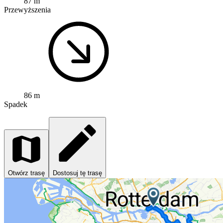
87 m
Przewyższenia
86 m
Spadek
Otwórz trasę
Dostosuj tę trasę