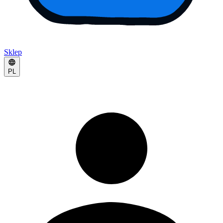
Sklep
PL