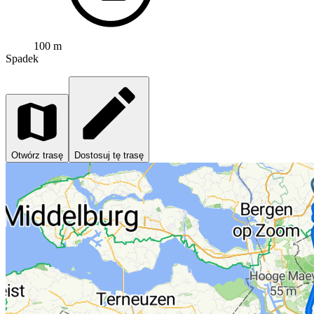
100 m
Spadek
Otwórz trasę
Dostosuj tę trasę