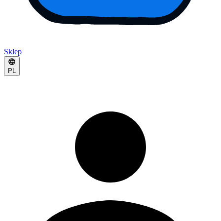
Sklep
PL