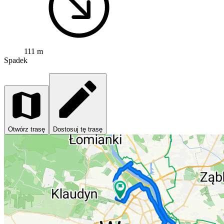
111 m
Spadek
Otwórz trasę
Dostosuj tę trasę