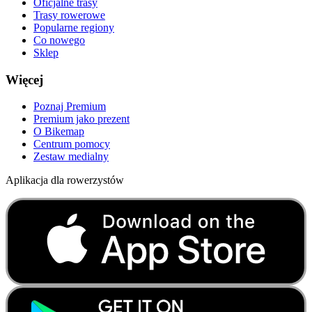
Oficjalne trasy
Trasy rowerowe
Popularne regiony
Co nowego
Sklep
Więcej
Poznaj Premium
Premium jako prezent
O Bikemap
Centrum pomocy
Zestaw medialny
Aplikacja dla rowerzystów