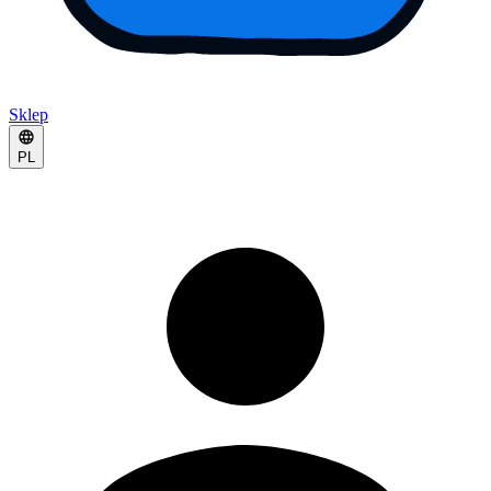
Sklep
PL