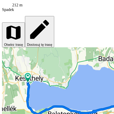
212 m
Spadek
Otwórz trasę
Dostosuj tę trasę