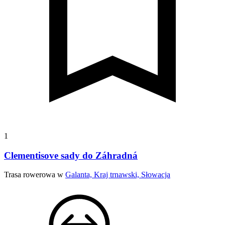
1
Clementisove sady do Záhradná
Trasa rowerowa w
Galanta, Kraj trnawski, Słowacja