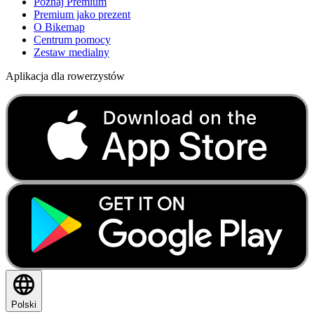
Poznaj Premium
Premium jako prezent
O Bikemap
Centrum pomocy
Zestaw medialny
Aplikacja dla rowerzystów
Polski