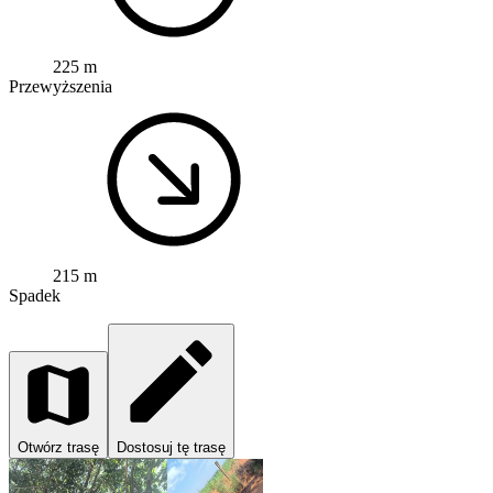
225 m
Przewyższenia
215 m
Spadek
Otwórz trasę
Dostosuj tę trasę