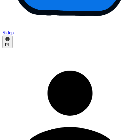
Sklep
PL