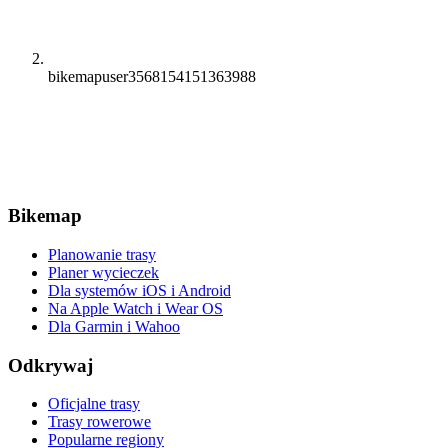
bikemapuser3568154151363988
Bikemap
Planowanie trasy
Planer wycieczek
Dla systemów iOS i Android
Na Apple Watch i Wear OS
Dla Garmin i Wahoo
Odkrywaj
Oficjalne trasy
Trasy rowerowe
Popularne regiony