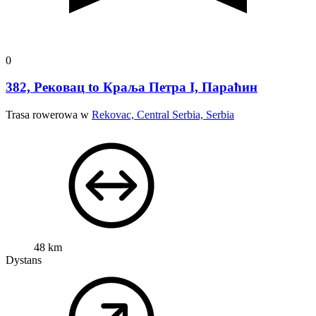
0
382, Рековац to Краља Петра I, Параћин
Trasa rowerowa w
Rekovac, Central Serbia, Serbia
48 km
Dystans