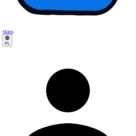
Sklep
PL