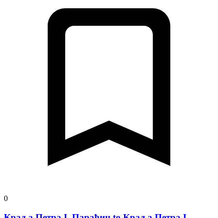
0
Краља Петра I, Параћин to Краља Петра I,