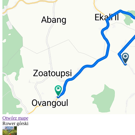
Otwórz mapę
Rower górski