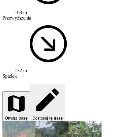
163 m
Przewyższenia
132 m
Spadek
Otwórz trasę
Dostosuj tę trasę