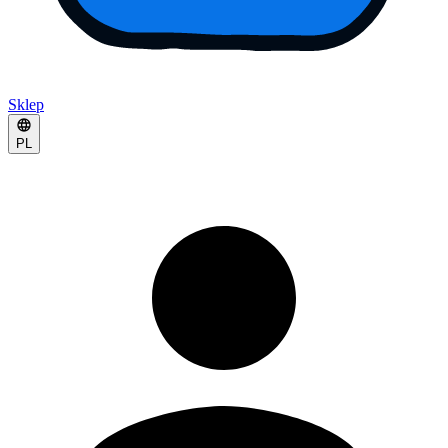
Sklep
PL