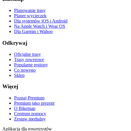
Planowanie trasy
Planer wycieczek
Dla systemów iOS i Android
Na Apple Watch i Wear OS
Dla Garmin i Wahoo
Odkrywaj
Oficjalne trasy
Trasy rowerowe
Popularne regiony
Co nowego
Sklep
Więcej
Poznaj Premium
Premium jako prezent
O Bikemap
Centrum pomocy
Zestaw medialny
Aplikacja dla rowerzystów