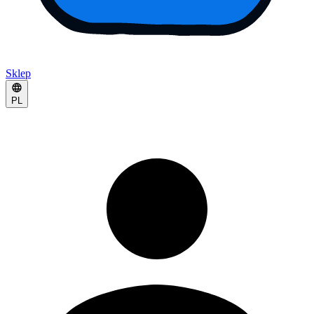
Sklep
PL