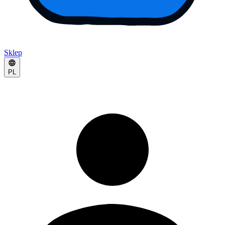
Sklep
PL