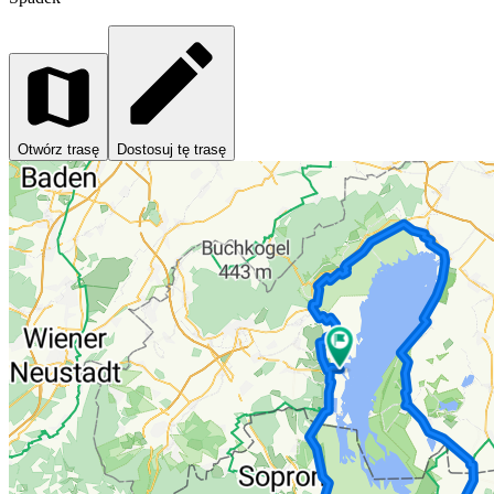
Otwórz trasę
Dostosuj tę trasę