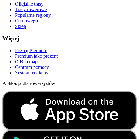
Oficjalne trasy
Trasy rowerowe
Popularne regiony
Co nowego
Sklep
Więcej
Poznaj Premium
Premium jako prezent
O Bikemap
Centrum pomocy
Zestaw medialny
Aplikacja dla rowerzystów