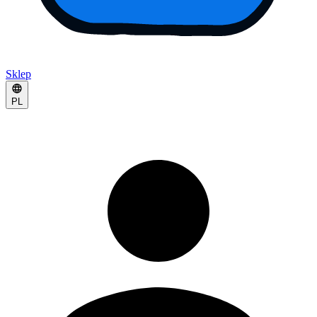
Sklep
PL