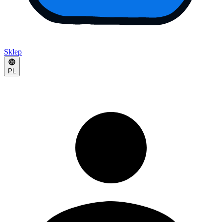
Sklep
PL