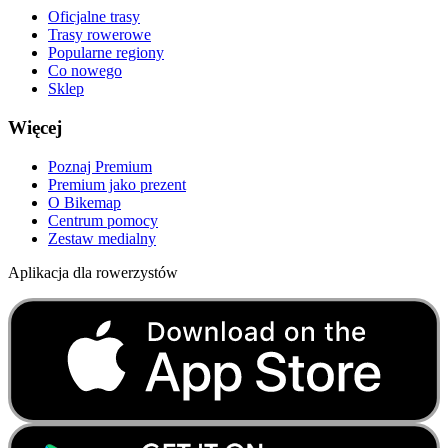
Oficjalne trasy
Trasy rowerowe
Popularne regiony
Co nowego
Sklep
Więcej
Poznaj Premium
Premium jako prezent
O Bikemap
Centrum pomocy
Zestaw medialny
Aplikacja dla rowerzystów