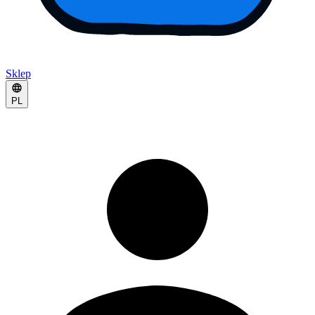
Sklep
PL