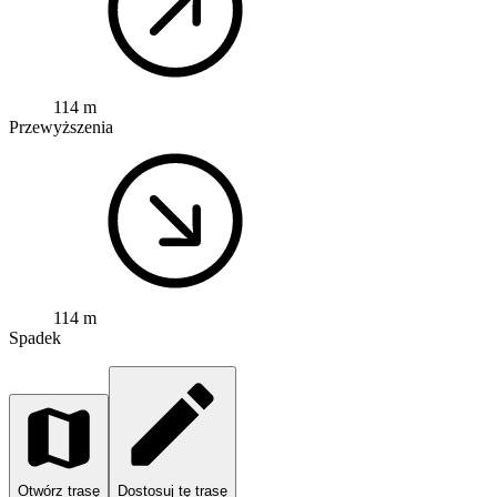
114 m
Przewyższenia
114 m
Spadek
Otwórz trasę
Dostosuj tę trasę