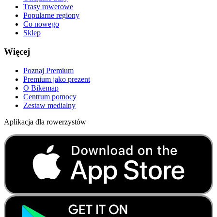
Trasy rowerowe
Popularne regiony
Co nowego
Sklep
Więcej
Poznaj Premium
Premium jako prezent
O Bikemap
Centrum pomocy
Zestaw medialny
Aplikacja dla rowerzystów