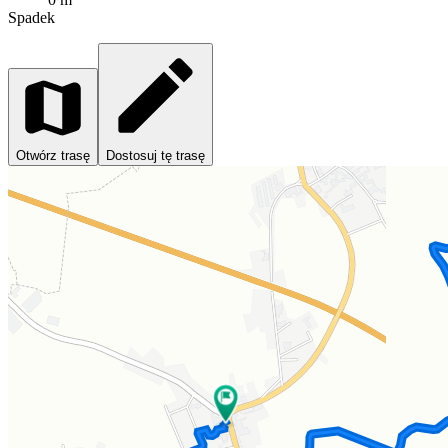
Spadek
Otwórz trasę
Dostosuj tę trasę