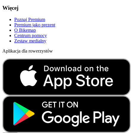
Więcej
Poznaj Premium
Premium jako prezent
O Bikemap
Centrum pomocy
Zestaw medialny
Aplikacja dla rowerzystów