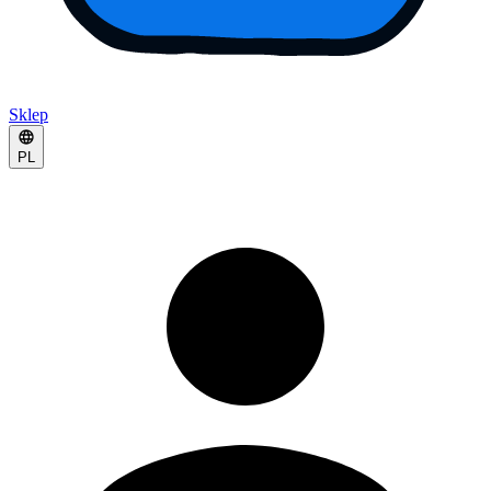
Sklep
PL