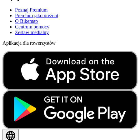
Poznaj Premium
Premium jako prezent
O Bikemap
Centrum pomocy
Zestaw medialny
Aplikacja dla rowerzystów