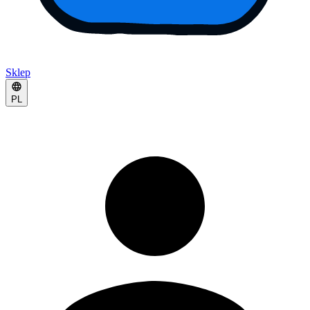
Sklep
PL