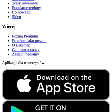
Trasy rowerowe
Popularne regiony
Co nowego
Sklep
Więcej
Poznaj Premium
Premium jako prezent
O Bikemap
Centrum pomocy
Zestaw medialny
Aplikacja dla rowerzystów