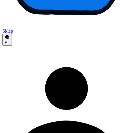
Sklep
PL