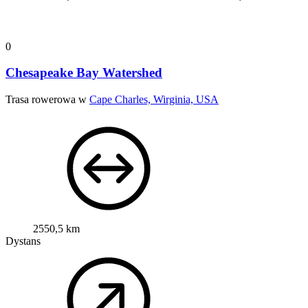
0
Chesapeake Bay Watershed
Trasa rowerowa w
Cape Charles, Wirginia, USA
2550,5 km
Dystans