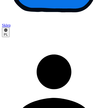
Sklep
PL