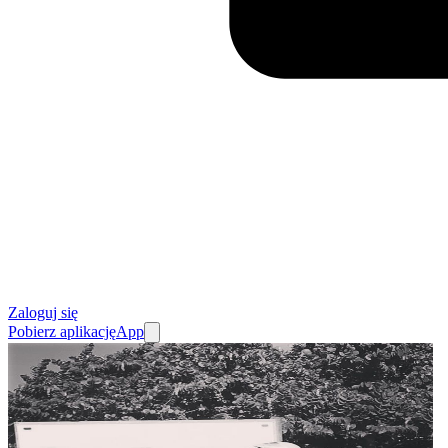
Zaloguj się
Pobierz aplikację
App