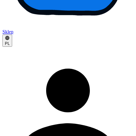
Sklep
PL