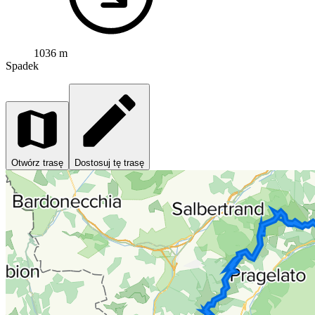
1036 m
Spadek
Otwórz trasę
Dostosuj tę trasę