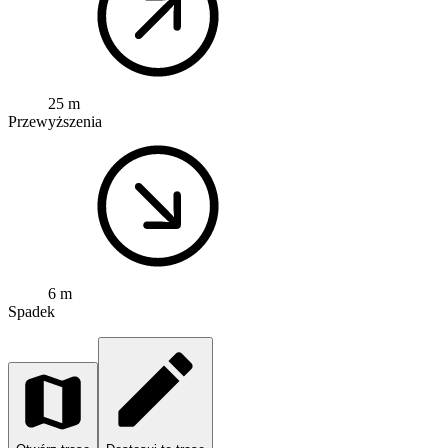
25 m
Przewyższenia
6 m
Spadek