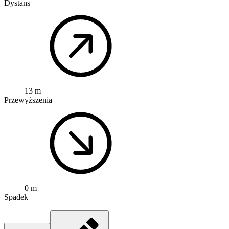
Dystans
13 m
Przewyższenia
0 m
Spadek