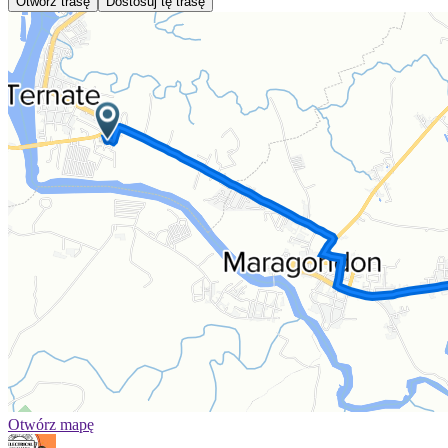
Otwórz trasę
Dostosuj tę trasę
Otwórz mapę