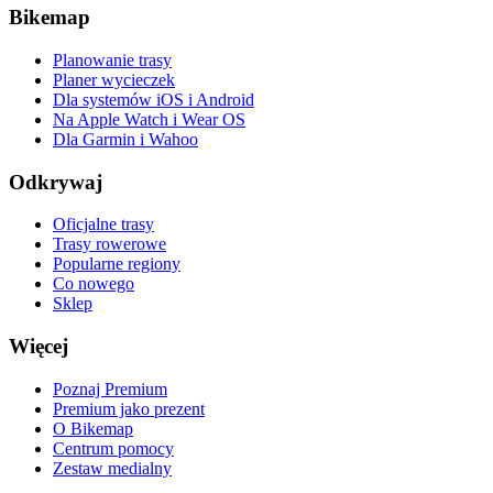
Bikemap
Planowanie trasy
Planer wycieczek
Dla systemów iOS i Android
Na Apple Watch i Wear OS
Dla Garmin i Wahoo
Odkrywaj
Oficjalne trasy
Trasy rowerowe
Popularne regiony
Co nowego
Sklep
Więcej
Poznaj Premium
Premium jako prezent
O Bikemap
Centrum pomocy
Zestaw medialny