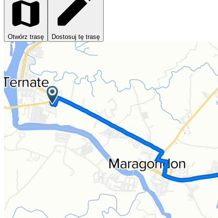
Otwórz trasę
Dostosuj tę trasę