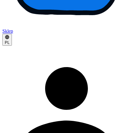
Sklep
PL