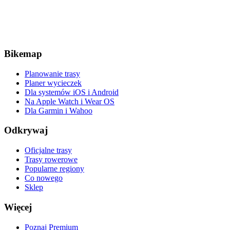
Bikemap
Planowanie trasy
Planer wycieczek
Dla systemów iOS i Android
Na Apple Watch i Wear OS
Dla Garmin i Wahoo
Odkrywaj
Oficjalne trasy
Trasy rowerowe
Popularne regiony
Co nowego
Sklep
Więcej
Poznaj Premium