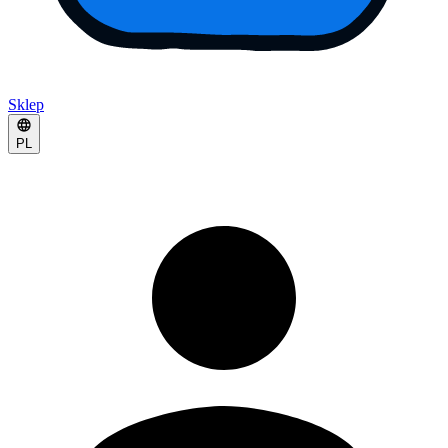
Sklep
PL