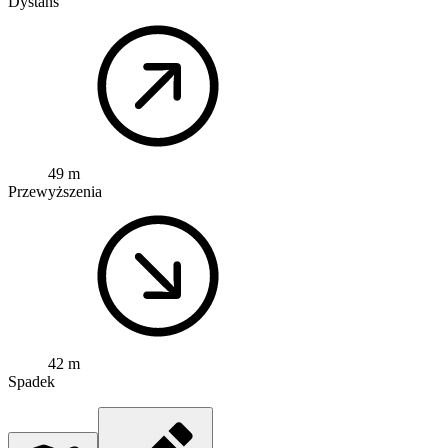
Dystans
49 m
Przewyższenia
42 m
Spadek