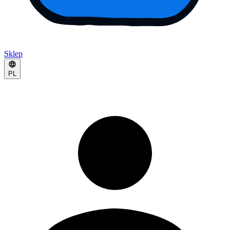
Sklep
PL