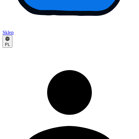
Sklep
PL