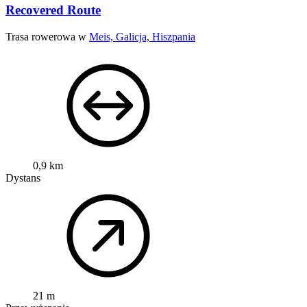
Recovered Route
Trasa rowerowa w
Meis, Galicja, Hiszpania
0,9 km
Dystans
21 m