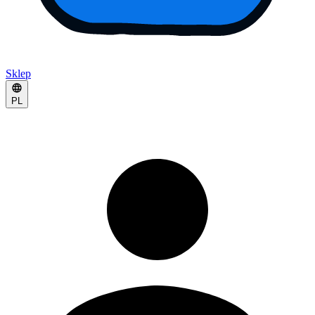
Sklep
PL