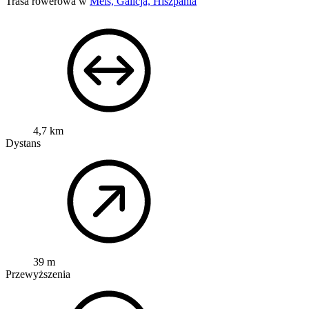
Trasa rowerowa w
Meis, Galicja, Hiszpania
4,7 km
Dystans
39 m
Przewyższenia