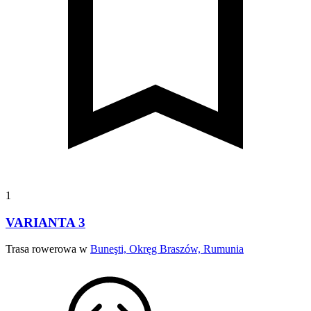
1
VARIANTA 3
Trasa rowerowa w
Buneşti, Okręg Braszów, Rumunia