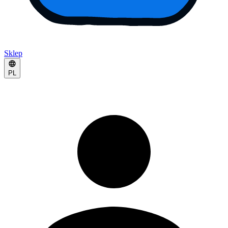
Sklep
PL