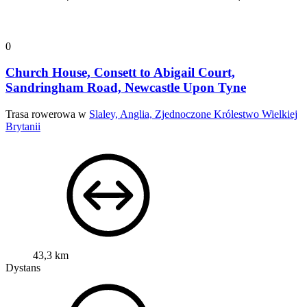
0
Church House, Consett to Abigail Court,
Sandringham Road, Newcastle Upon Tyne
Trasa rowerowa w
Slaley, Anglia, Zjednoczone Królestwo Wielkiej
Brytanii
43,3 km
Dystans