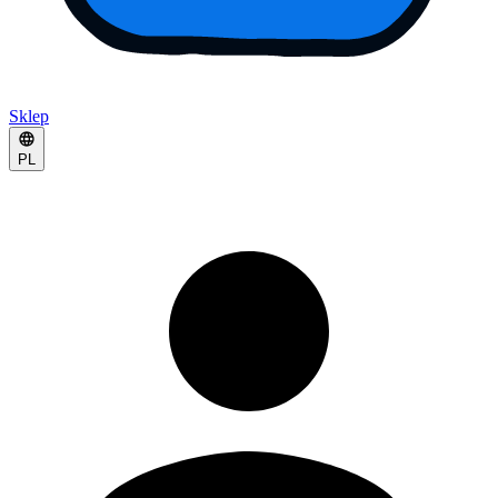
Sklep
PL