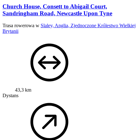
Church House, Consett to Abigail Court,
Sandringham Road, Newcastle Upon Tyne
Trasa rowerowa w
Slaley, Anglia, Zjednoczone Królestwo Wielkiej
Brytanii
43,3 km
Dystans