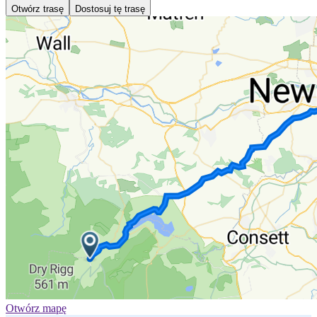
Otwórz trasę
Dostosuj tę trasę
Otwórz mapę