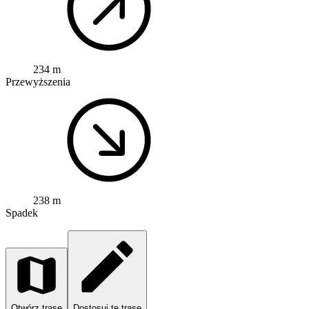
234 m
Przewyższenia
238 m
Spadek
Otwórz trasę
Dostosuj tę trasę