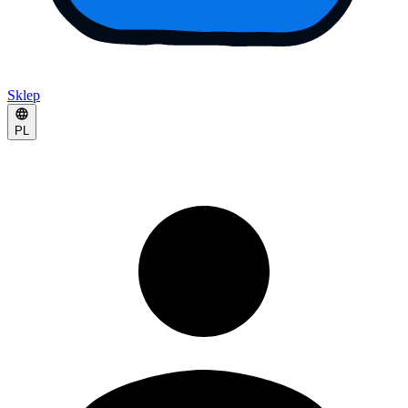
Sklep
PL