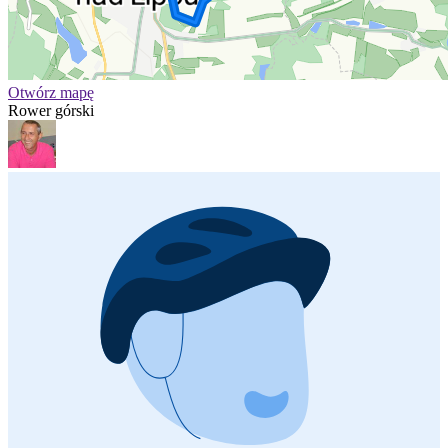
Otwórz mapę
Rower górski