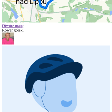
Otwórz mapę
Rower górski