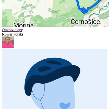
Otwórz mapę
Rower górski