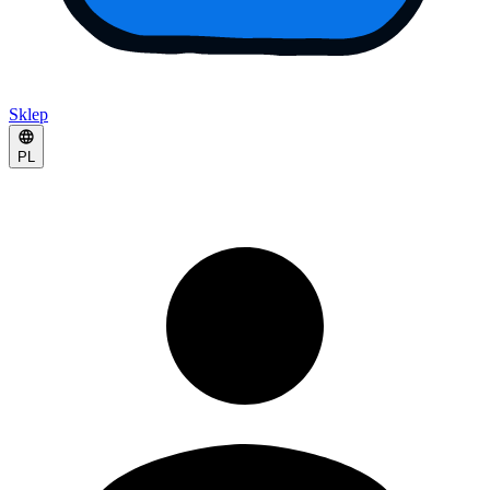
Sklep
PL