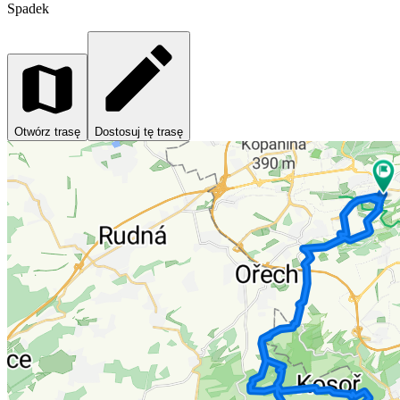
Spadek
Otwórz trasę
Dostosuj tę trasę