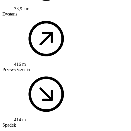
33,9 km
Dystans
416 m
Przewyższenia
414 m
Spadek