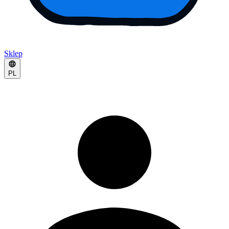
Sklep
PL