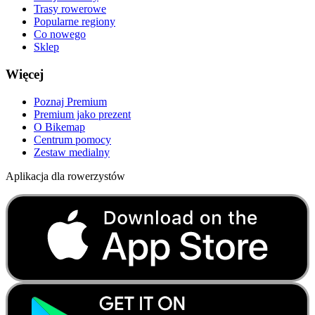
Trasy rowerowe
Popularne regiony
Co nowego
Sklep
Więcej
Poznaj Premium
Premium jako prezent
O Bikemap
Centrum pomocy
Zestaw medialny
Aplikacja dla rowerzystów