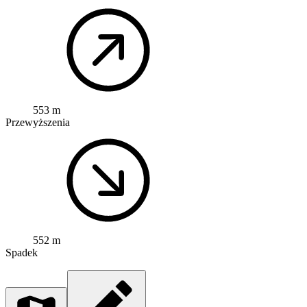
553 m
Przewyższenia
552 m
Spadek