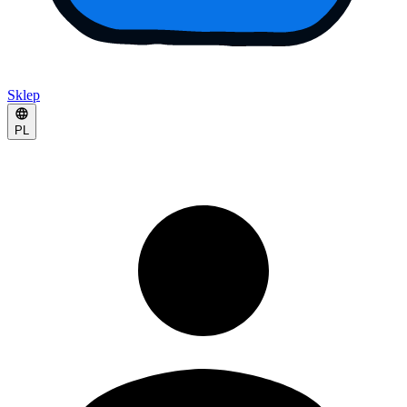
Sklep
PL