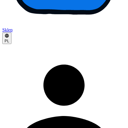
Sklep
PL