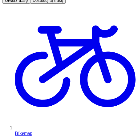
Otwórz trasę
Dostosuj tę trasę
Bikemap