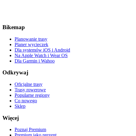
Bikemap
Planowanie trasy
Planer wycieczek
Dla systemów iOS i Android
Na Apple Watch i Wear OS
Dla Garmin i Wahoo
Odkrywaj
Oficjalne trasy
Trasy rowerowe
Popularne regiony
Co nowego
Sklep
Więcej
Poznaj Premium
Premium jako prezent