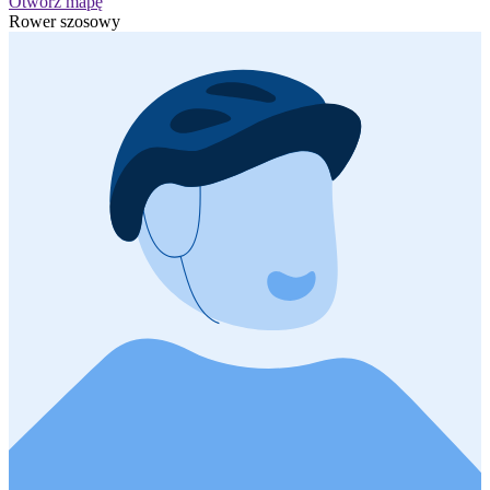
Otwórz mapę
Rower szosowy