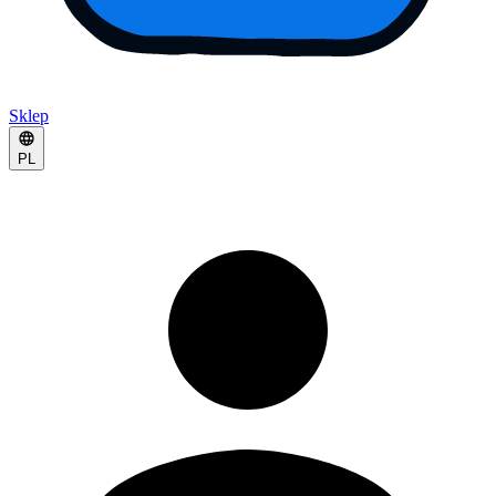
Sklep
PL