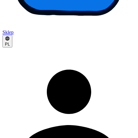
Sklep
PL