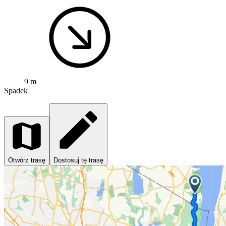
9 m
Spadek
Otwórz trasę
Dostosuj tę trasę