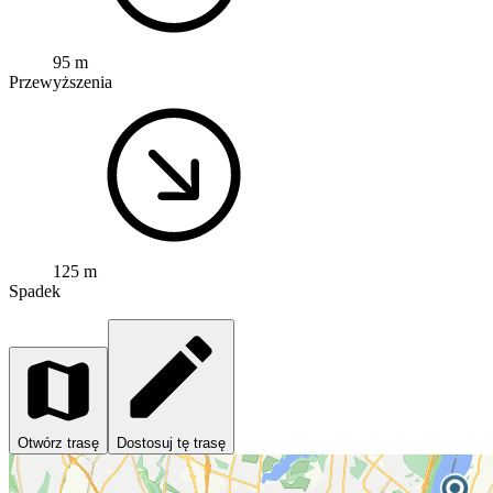
95 m
Przewyższenia
125 m
Spadek
Otwórz trasę
Dostosuj tę trasę