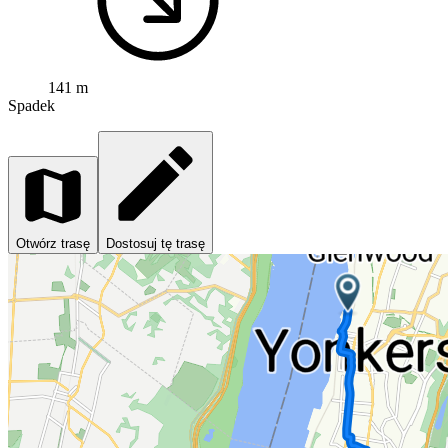
141 m
Spadek
Otwórz trasę
Dostosuj tę trasę