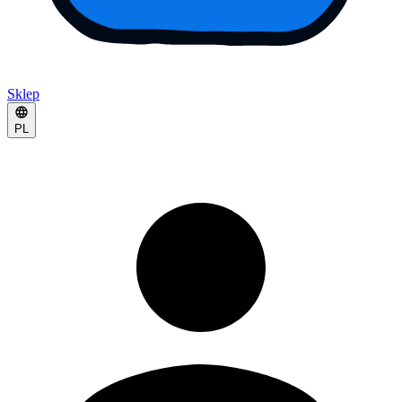
Sklep
PL