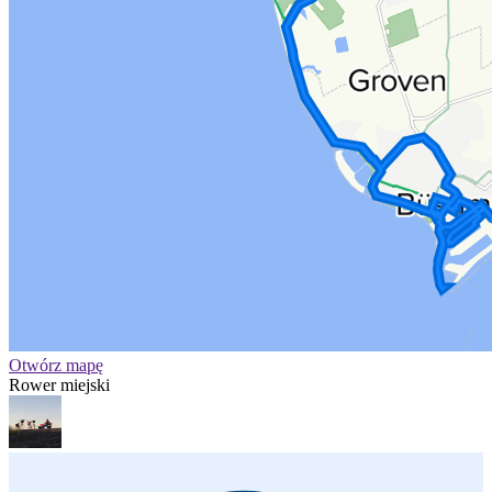
Otwórz mapę
Rower miejski