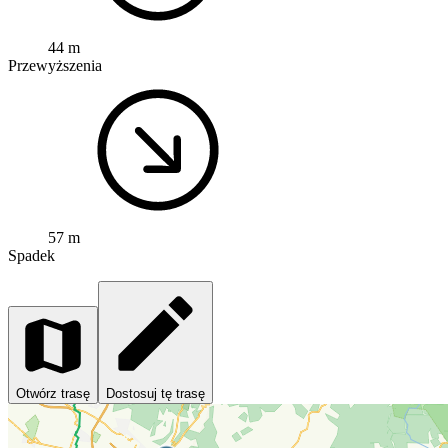
44 m
Przewyższenia
57 m
Spadek
Otwórz trasę
Dostosuj tę trasę