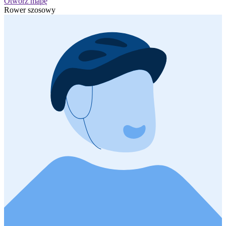
Otwórz mapę
Rower szosowy