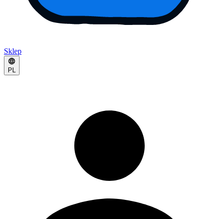
Sklep
PL