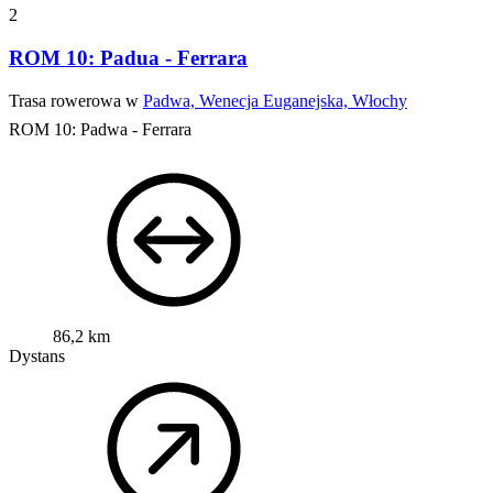
2
ROM 10: Padua - Ferrara
Trasa rowerowa w
Padwa, Wenecja Euganejska, Włochy
ROM 10: Padwa - Ferrara
86,2 km
Dystans