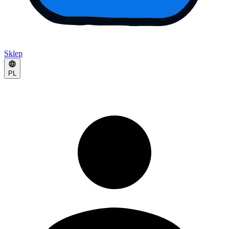
Sklep
PL