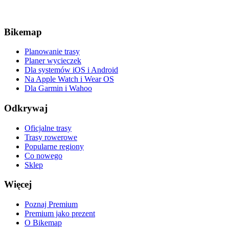
Bikemap
Planowanie trasy
Planer wycieczek
Dla systemów iOS i Android
Na Apple Watch i Wear OS
Dla Garmin i Wahoo
Odkrywaj
Oficjalne trasy
Trasy rowerowe
Popularne regiony
Co nowego
Sklep
Więcej
Poznaj Premium
Premium jako prezent
O Bikemap