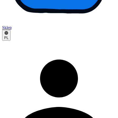
Sklep
PL