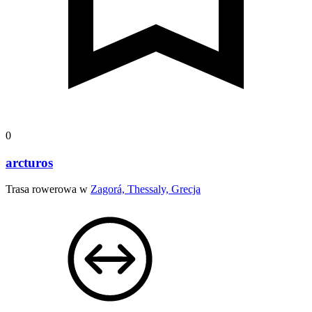
0
arcturos
Trasa rowerowa w
Zagorá, Thessaly, Grecja