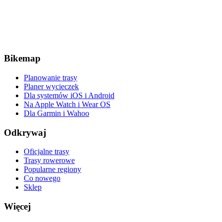
Bikemap
Planowanie trasy
Planer wycieczek
Dla systemów iOS i Android
Na Apple Watch i Wear OS
Dla Garmin i Wahoo
Odkrywaj
Oficjalne trasy
Trasy rowerowe
Popularne regiony
Co nowego
Sklep
Więcej