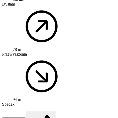
Dystans
78 m
Przewyższenia
94 m
Spadek