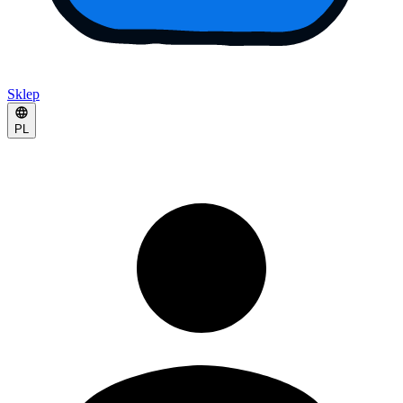
Sklep
PL