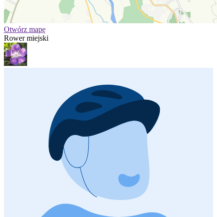
Otwórz mapę
Rower miejski