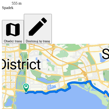
555 m
Spadek
Otwórz trasę
Dostosuj tę trasę