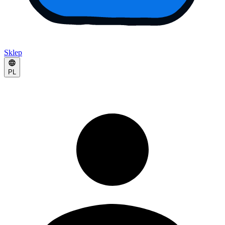
Sklep
PL