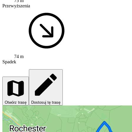
75 m
Przewyższenia
74 m
Spadek
Otwórz trasę
Dostosuj tę trasę