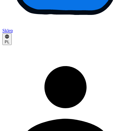
Sklep
PL