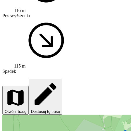
116 m
Przewyższenia
115 m
Spadek
Otwórz trasę
Dostosuj tę trasę