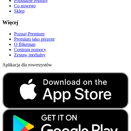
Popularne regiony
Co nowego
Sklep
Więcej
Poznaj Premium
Premium jako prezent
O Bikemap
Centrum pomocy
Zestaw medialny
Aplikacja dla rowerzystów