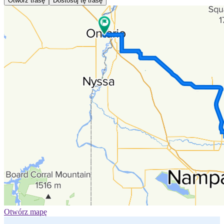
Otwórz trasę
Dostosuj tę trasę
Otwórz mapę