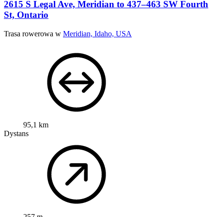
2615 S Legal Ave, Meridian to 437–463 SW Fourth
St, Ontario
Trasa rowerowa w
Meridian, Idaho, USA
95,1 km
Dystans
257 m