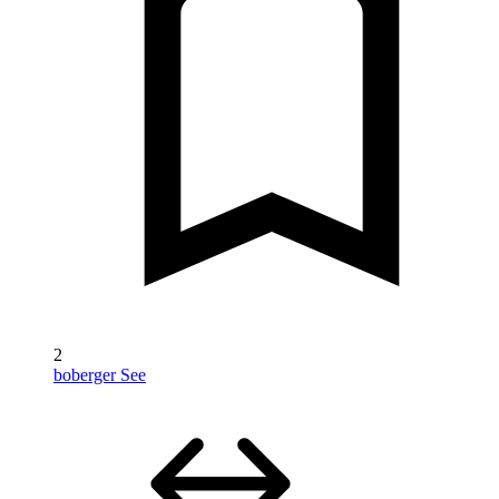
2
boberger See