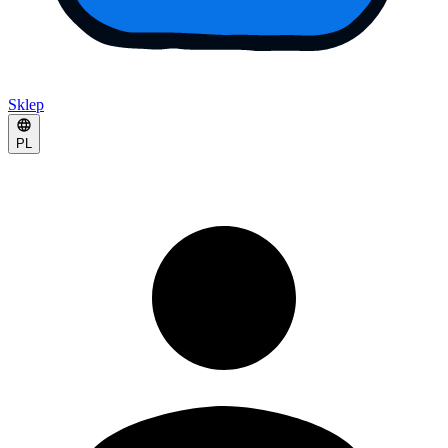
Sklep
PL